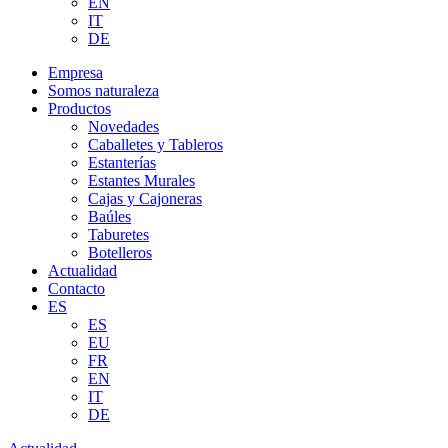
EN
IT
DE
Empresa
Somos naturaleza
Productos
Novedades
Caballetes y Tableros
Estanterías
Estantes Murales
Cajas y Cajoneras
Baúles
Taburetes
Botelleros
Actualidad
Contacto
ES
ES
EU
FR
EN
IT
DE