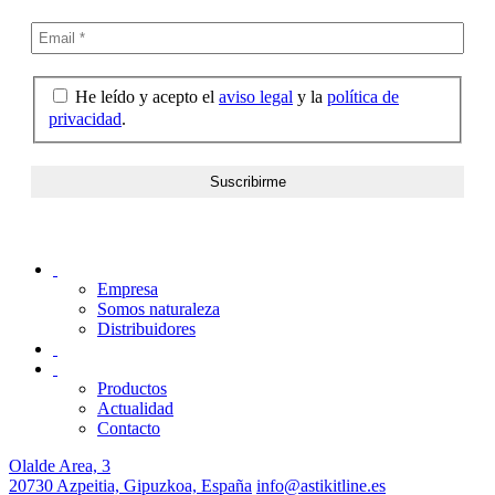
He leído y acepto el
aviso legal
y la
política de
privacidad
.
Empresa
Somos naturaleza
Distribuidores
Productos
Actualidad
Contacto
Olalde Area, 3
20730 Azpeitia, Gipuzkoa, España
info@astikitline.es