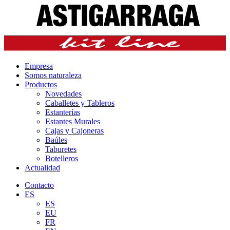
Empresa
Somos naturaleza
Productos
Novedades
Caballetes y Tableros
Estanterías
Estantes Murales
Cajas y Cajoneras
Baúles
Taburetes
Botelleros
Actualidad
Contacto
ES
ES
EU
FR