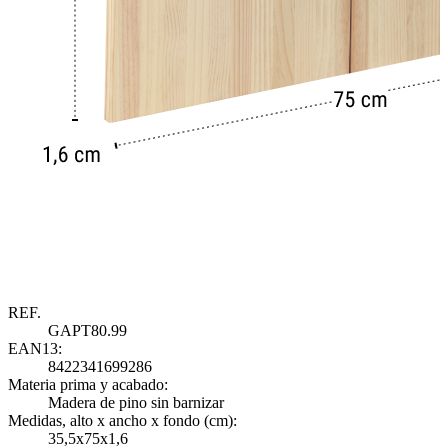
REF.
GAPT80.99
EAN13:
8422341699286
Materia prima y acabado:
M
Madera de pino sin barnizar
Medidas, alto x ancho x fondo (cm):
M
35,5x75x1,6