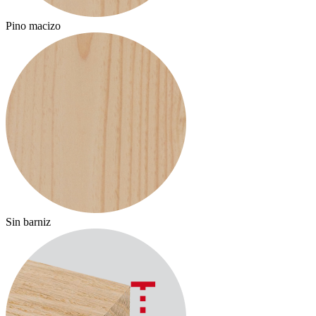
Pino macizo
P
Sin barniz
S