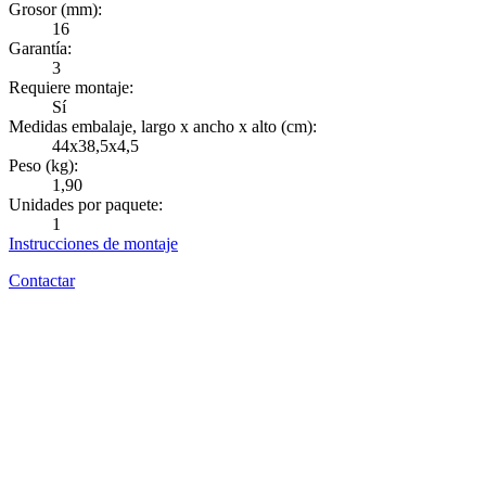
Grosor (mm):
G
16
Garantía:
G
3
Requiere montaje:
R
Sí
Medidas embalaje, largo x ancho x alto (cm):
M
44x38,5x4,5
Peso (kg):
P
1,90
Unidades por paquete:
U
1
Instrucciones de montaje
I
Contactar
C