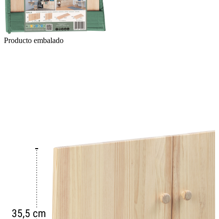
Producto embalado
P