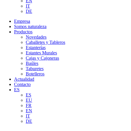
EN
IT
DE
Empresa
Somos naturaleza
Productos
Novedades
Caballetes y Tableros
Estanterías
Estantes Murales
Cajas y Cajoneras
Baúles
Taburetes
Botelleros
Actualidad
Contacto
ES
ES
EU
FR
EN
IT
DE