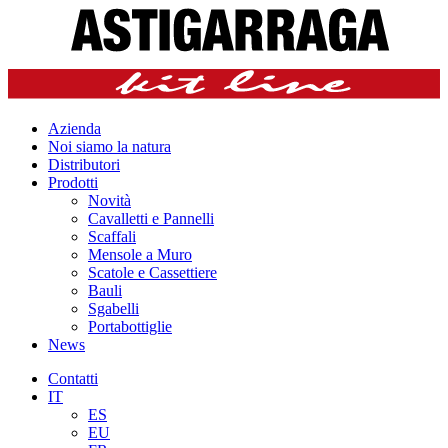
Azienda
Noi siamo la natura
Distributori
Prodotti
Novità
Cavalletti e Pannelli
Scaffali
Mensole a Muro
Scatole e Cassettiere
Bauli
Sgabelli
Portabottiglie
News
Contatti
IT
ES
EU