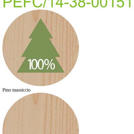
Pino massiccio
P