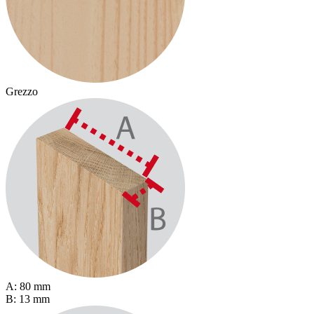
Grezzo
G
A: 80 mm
A
B: 13 mm
B