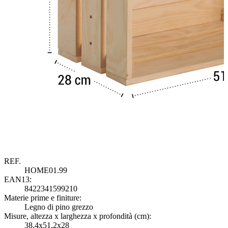
REF.
HOME01.99
EAN13:
8422341599210
Materie prime e finiture:
M
Legno di pino grezzo
Misure, altezza x larghezza x profondità (cm):
M
38,4x51,2x28