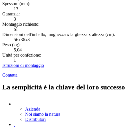
Spessore (mm):
S
13
Garanzia:
G
3
Montaggio richiesto:
M
Sì
Dimensioni dell'imballo, lunghezza x larghezza x altezza (cm):
D
56x36x8
Peso (kg):
P
5,04
Unità per confezione:
U
1
Istruzioni di montaggio
I
Contatta
C
La semplicità è la chiave del loro successo
Azienda
Noi siamo la natura
Distributori