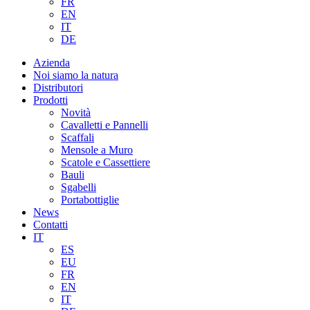
FR
EN
IT
DE
Azienda
Noi siamo la natura
Distributori
Prodotti
Novità
Cavalletti e Pannelli
Scaffali
Mensole a Muro
Scatole e Cassettiere
Bauli
Sgabelli
Portabottiglie
News
Contatti
IT
ES
EU
FR
EN
IT