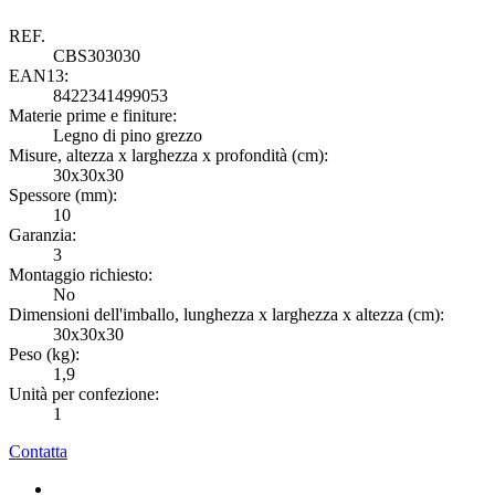
REF.
CBS303030
EAN13:
8422341499053
Materie prime e finiture:
M
Legno di pino grezzo
Misure, altezza x larghezza x profondità (cm):
M
30x30x30
Spessore (mm):
S
10
Garanzia:
G
3
Montaggio richiesto:
M
No
Dimensioni dell'imballo, lunghezza x larghezza x altezza (cm):
D
30x30x30
Peso (kg):
P
1,9
Unità per confezione:
U
1
Contatta
C