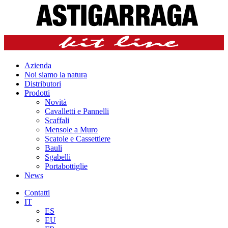
Azienda
Noi siamo la natura
Distributori
Prodotti
Novità
Cavalletti e Pannelli
Scaffali
Mensole a Muro
Scatole e Cassettiere
Bauli
Sgabelli
Portabottiglie
News
Contatti
IT
ES
EU