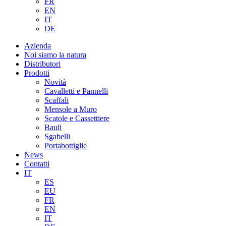
FR
EN
IT
DE
Azienda
Noi siamo la natura
Distributori
Prodotti
Novità
Cavalletti e Pannelli
Scaffali
Mensole a Muro
Scatole e Cassettiere
Bauli
Sgabelli
Portabottiglie
News
Contatti
IT
ES
EU
FR
EN
IT