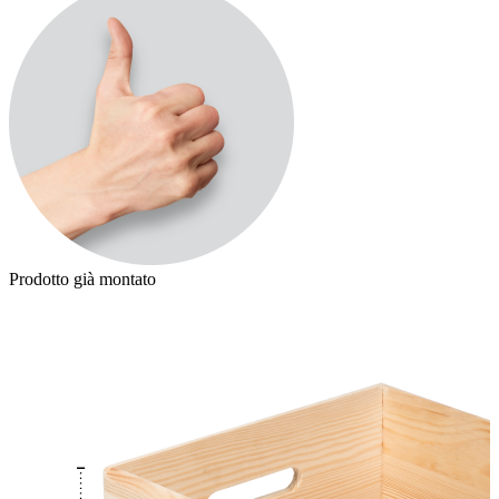
Prodotto già montato
P