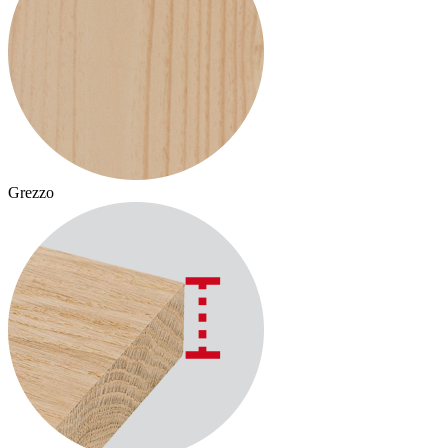
Grezzo
G