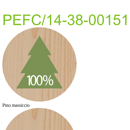
Pino massiccio
P