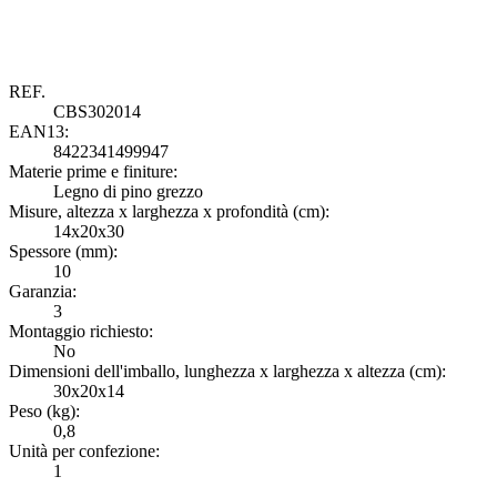
REF.
CBS302014
EAN13:
8422341499947
Materie prime e finiture:
M
Legno di pino grezzo
Misure, altezza x larghezza x profondità (cm):
M
14x20x30
Spessore (mm):
S
10
Garanzia:
G
3
Montaggio richiesto:
M
No
Dimensioni dell'imballo, lunghezza x larghezza x altezza (cm):
D
30x20x14
Peso (kg):
P
0,8
Unità per confezione:
U
1