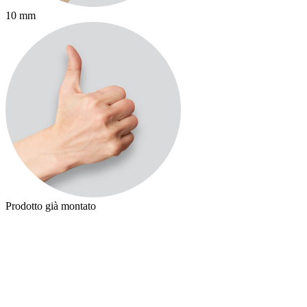
10 mm
Prodotto già montato
P