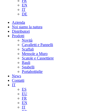
FR
EN
IT
DE
Azienda
Noi siamo la natura
Distributori
Prodotti
Novità
Cavalletti e Pannelli
Scaffali
Mensole a Muro
Scatole e Cassettiere
Bauli
Sgabelli
Portabottiglie
News
Contatti
IT
ES
EU
FR
EN
IT