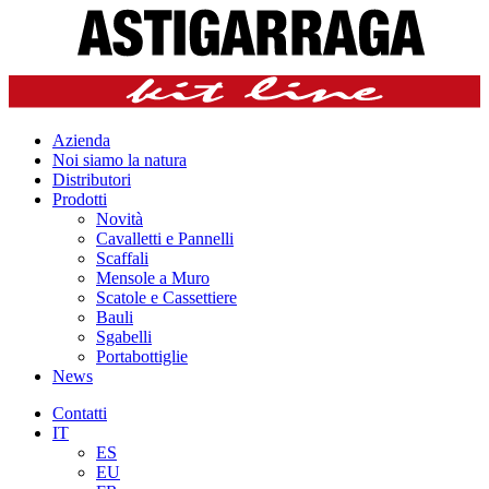
Azienda
Noi siamo la natura
Distributori
Prodotti
Novità
Cavalletti e Pannelli
Scaffali
Mensole a Muro
Scatole e Cassettiere
Bauli
Sgabelli
Portabottiglie
News
Contatti
IT
ES
EU