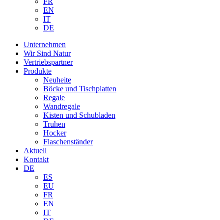
FR
EN
IT
DE
Unternehmen
Wir Sind Natur
Vertriebspartner
Produkte
Neuheite
Böcke und Tischplatten
Regale
Wandregale
Kisten und Schubladen
Truhen
Hocker
Flaschenständer
Aktuell
Kontakt
DE
ES
EU
FR
EN
IT