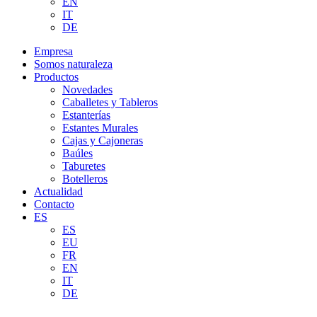
EN
IT
DE
Empresa
Somos naturaleza
Productos
Novedades
Caballetes y Tableros
Estanterías
Estantes Murales
Cajas y Cajoneras
Baúles
Taburetes
Botelleros
Actualidad
Contacto
ES
ES
EU
FR
EN
IT
DE