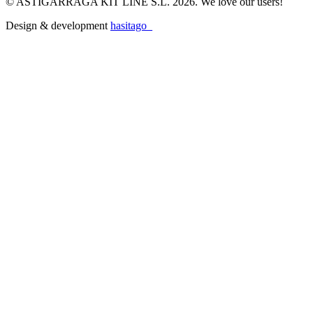
© ASTIGARRAGA KIT LINE S.L. 2026. We love our users!
Design & development
hasitago_