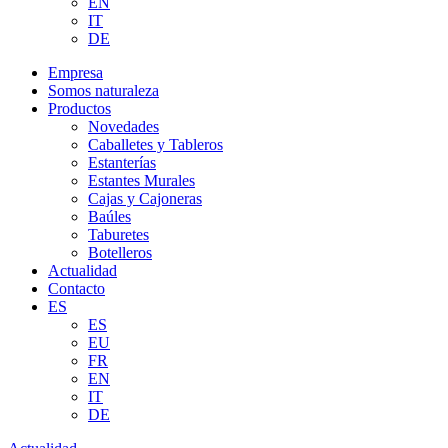
EN
IT
DE
Empresa
Somos naturaleza
Productos
Novedades
Caballetes y Tableros
Estanterías
Estantes Murales
Cajas y Cajoneras
Baúles
Taburetes
Botelleros
Actualidad
Contacto
ES
ES
EU
FR
EN
IT
DE