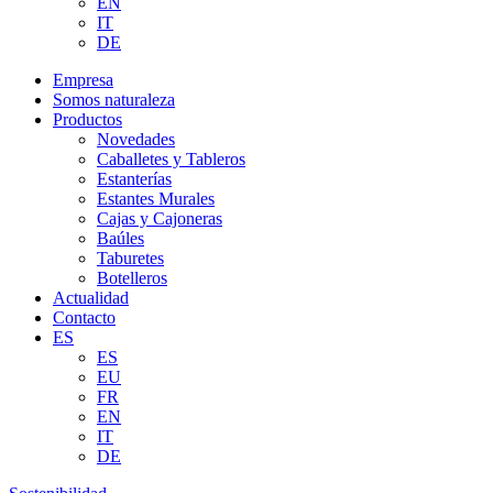
EN
IT
DE
Empresa
Somos naturaleza
Productos
Novedades
Caballetes y Tableros
Estanterías
Estantes Murales
Cajas y Cajoneras
Baúles
Taburetes
Botelleros
Actualidad
Contacto
ES
ES
EU
FR
EN
IT
DE