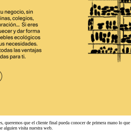
res, queremos que el cliente final pueda conocer de primera mano lo que
e alguien visita nuestra web.