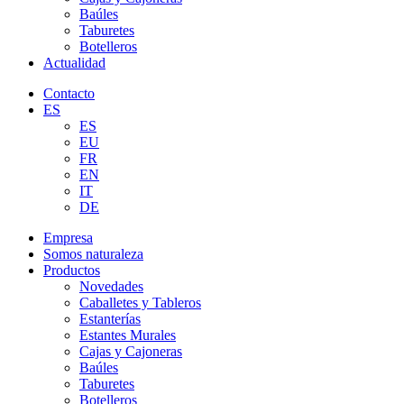
Baúles
Taburetes
Botelleros
Actualidad
Contacto
ES
ES
EU
FR
EN
IT
DE
Empresa
Somos naturaleza
Productos
Novedades
Caballetes y Tableros
Estanterías
Estantes Murales
Cajas y Cajoneras
Baúles
Taburetes
Botelleros