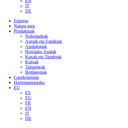
EN
IT
DE
Enpresa
Natura gara
Produktuak
Nobedadeak
Astoak eta Estalkiak
Apalategiak
Hormako Apalak
Kaxak eta Tiraderak
Kutxak
Tabureteak
Botilategiak
Gaurkotasuna
Harremanetarako
EU
ES
EU
FR
EN
IT
DE