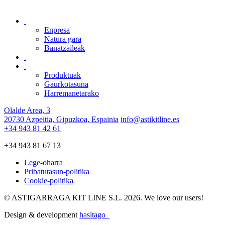
Enpresa
Natura gara
Banatzaileak
Produktuak
Gaurkotasuna
Harremanetarako
Olalde Area, 3
20730 Azpeitia, Gipuzkoa, Espainia
info@astikitline.es
+34 943 81 42 61
+34 943 81 67 13
Lege-oharra
Pribatutasun-politika
Cookie-politika
© ASTIGARRAGA KIT LINE S.L. 2026. We love our users!
Design & development
hasitago_