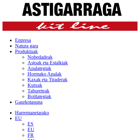
Enpresa
Natura gara
Produktuak
Nobedadeak
Astoak eta Estalkiak
Apalategiak
Hormako Apalak
Kaxak eta Tiraderak
Kutxak
Tabureteak
Botilategiak
Gaurkotasuna
Harremanetarako
EU
ES
EU
FR