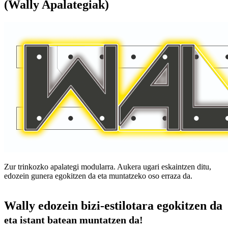
(Wally Apalategiak)
Zur trinkozko apalategi modularra. Aukera ugari eskaintzen ditu,
edozein gunera egokitzen da eta muntatzeko oso erraza da.
Wally edozein bizi-estilotara egokitzen da
eta istant batean muntatzen da!